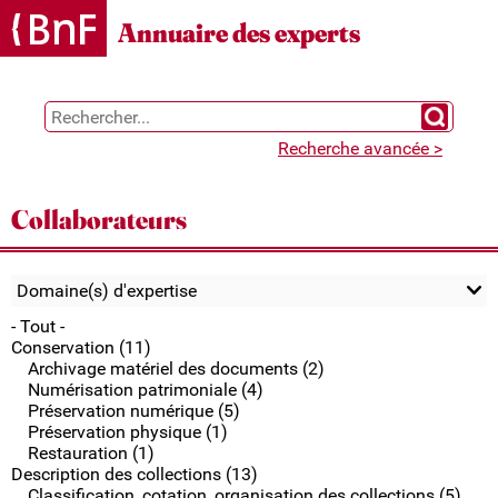
Gestion des cookies
Annuaire des experts
Chercher 
Recherche avancée >
Collaborateurs
Domaine(s) d'expertise
- Tout -
Conservation (11)
Archivage matériel des documents (2)
Numérisation patrimoniale (4)
Préservation numérique (5)
Préservation physique (1)
Restauration (1)
Description des collections (13)
Classification, cotation, organisation des collections (5)