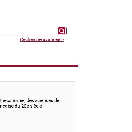
Chercher un expert
Recherche avancée >
othéconomie, des sciences de
rançaise du 20e siècle