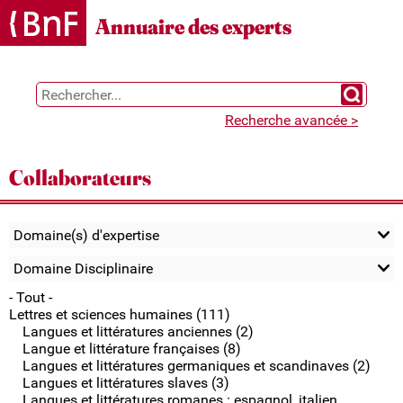
Gestion des cookies
Annuaire des experts
Chercher 
Recherche avancée >
Collaborateurs
Domaine(s) d'expertise
Domaine Disciplinaire
- Tout -
Lettres et sciences humaines (111)
Langues et littératures anciennes (2)
Langue et littérature françaises (8)
Langues et littératures germaniques et scandinaves (2)
Langues et littératures slaves (3)
Langues et littératures romanes : espagnol, italien,