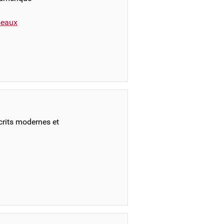
éseaux
crits modernes et