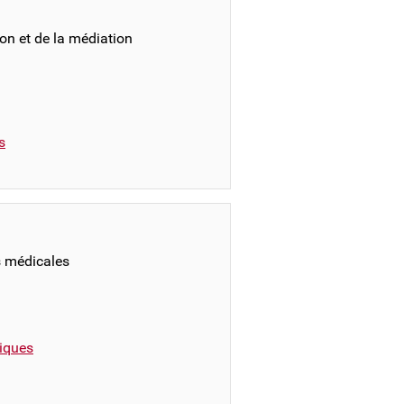
on et de la médiation
s
s médicales
iques