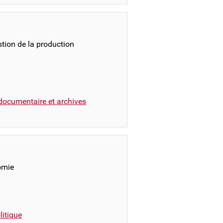
stion de la production
documentaire et archives
omie
itique