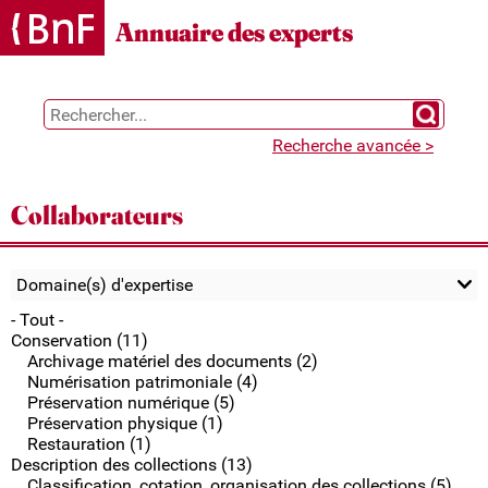
Gestion des cookies
Annuaire des experts
Chercher 
Recherche avancée >
Collaborateurs
Domaine(s) d'expertise
- Tout -
Conservation (11)
Archivage matériel des documents (2)
Numérisation patrimoniale (4)
Préservation numérique (5)
Préservation physique (1)
Restauration (1)
Description des collections (13)
Classification, cotation, organisation des collections (5)