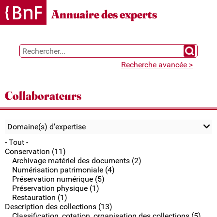
Gestion des cookies
Annuaire des experts
Chercher 
Recherche avancée >
Collaborateurs
Domaine(s) d'expertise
- Tout -
Conservation (11)
Archivage matériel des documents (2)
Numérisation patrimoniale (4)
Préservation numérique (5)
Préservation physique (1)
Restauration (1)
Description des collections (13)
Classification, cotation, organisation des collections (5)