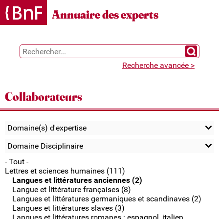
Gestion des cookies
Annuaire des experts
Chercher 
Recherche avancée >
Collaborateurs
Domaine(s) d'expertise
Domaine Disciplinaire
- Tout -
Lettres et sciences humaines (111)
Langues et littératures anciennes (2)
Langue et littérature françaises (8)
Langues et littératures germaniques et scandinaves (2)
Langues et littératures slaves (3)
Langues et littératures romanes : espagnol, italien,