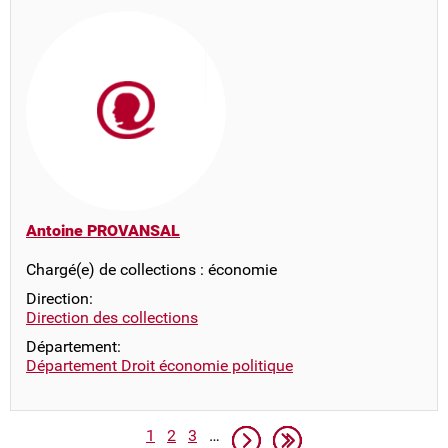
Antoine PROVANSAL
Chargé(e) de collections : économie
Direction:
Direction des collections
Département:
Département Droit économie politique
Pagination
Page
Page
Page
Page suivante
Dernière page
1
2
3
…