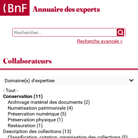
Gestion des cookies
Annuaire des experts
Chercher 
Recherche avancée >
Collaborateurs
Domaine(s) d'expertise
- Tout -
Conservation (11)
Archivage matériel des documents (2)
Numérisation patrimoniale (4)
Préservation numérique (5)
Préservation physique (1)
Restauration (1)
Description des collections (13)
Classification, cotation, organisation des collections (5)