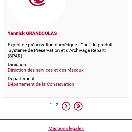
Yannick GRANDCOLAS
Expert de préservation numérique - Chef du produit
'Système de Préservation et d'Archivage Réparti'
(SPAR)
Direction:
Direction des services et des réseaux
Département:
Département de la Conservation
Pagination
Page
Page
Page suivante
Dernière page
1
2
Pied
Mentions légales