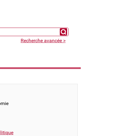
Chercher un expert
Recherche avancée >
omie
itique