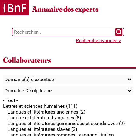
Gestion des cookies
Annuaire des experts
Chercher 
Recherche avancée >
Collaborateurs
Domaine(s) d'expertise
Domaine Disciplinaire
- Tout -
Lettres et sciences humaines (111)
Langues et littératures anciennes (2)
Langue et littérature françaises (8)
Langues et littératures germaniques et scandinaves (2)
Langues et littératures slaves (3)
Langues et littératures romanes : espagnol, italien,