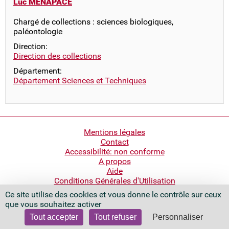
Luc MENAPACE
Chargé de collections : sciences biologiques,
paléontologie
Direction:
Direction des collections
Département:
Département Sciences et Techniques
Pied
Mentions légales
Contact
de
Accessibilité: non conforme
page
A propos
Aide
Conditions Générales d'Utilisation
Ce site utilise des cookies et vous donne le contrôle sur ceux
Bibliothèque nationale de France
que vous souhaitez activer
Quai François Mauriac
75706 Paris Cedex 13 - France
Tout accepter
Tout refuser
Personnaliser