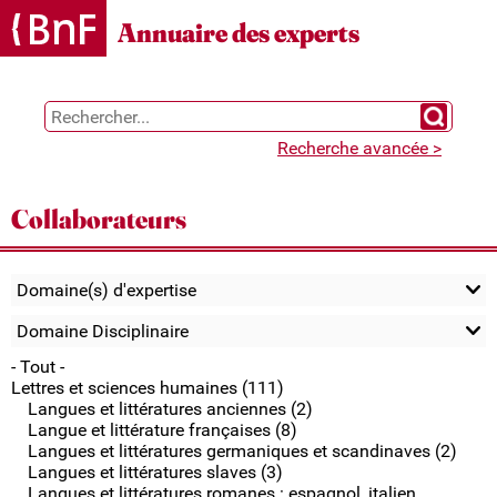
Gestion des cookies
Annuaire des experts
Chercher 
Recherche avancée >
Collaborateurs
Domaine(s) d'expertise
Domaine Disciplinaire
- Tout -
Lettres et sciences humaines (111)
Langues et littératures anciennes (2)
Langue et littérature françaises (8)
Langues et littératures germaniques et scandinaves (2)
Langues et littératures slaves (3)
Langues et littératures romanes : espagnol, italien,