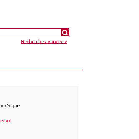
Chercher un expert
Recherche avancée >
numérique
éseaux