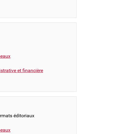
éseaux
trative et financière
ormats éditoriaux
éseaux