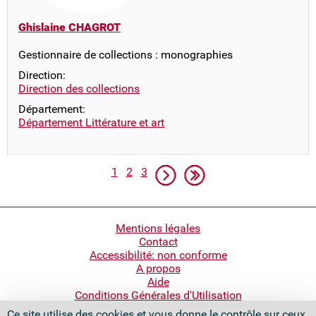
Ghislaine CHAGROT
Gestionnaire de collections : monographies
Direction:
Direction des collections
Département:
Département Littérature et art
Pagination
Page
Page
Page
Page suivante
Dernière page
1
2
3
Pied
Mentions légales
Contact
de
Accessibilité: non conforme
page
A propos
Aide
Conditions Générales d'Utilisation
Ce site utilise des cookies et vous donne le contrôle sur ceux