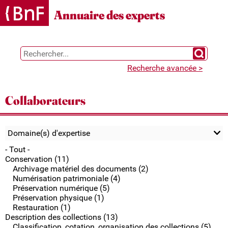
Gestion des cookies
Annuaire des experts
Chercher 
Recherche avancée >
Collaborateurs
Domaine(s) d'expertise
- Tout -
Conservation (11)
Archivage matériel des documents (2)
Numérisation patrimoniale (4)
Préservation numérique (5)
Préservation physique (1)
Restauration (1)
Description des collections (13)
Classification, cotation, organisation des collections (5)