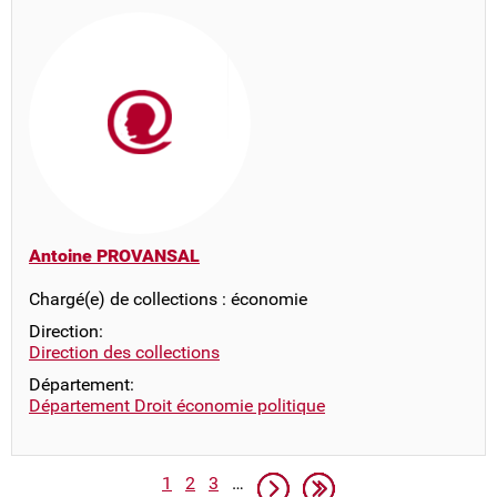
Antoine PROVANSAL
Chargé(e) de collections : économie
Direction:
Direction des collections
Département:
Département Droit économie politique
Pagination
Page
Page
Page
Page suivante
Dernière page
1
2
3
…