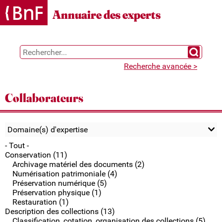
Gestion des cookies
Annuaire des experts
Chercher 
Recherche avancée >
Collaborateurs
Domaine(s) d'expertise
- Tout -
Conservation (11)
Archivage matériel des documents (2)
Numérisation patrimoniale (4)
Préservation numérique (5)
Préservation physique (1)
Restauration (1)
Description des collections (13)
Classification, cotation, organisation des collections (5)