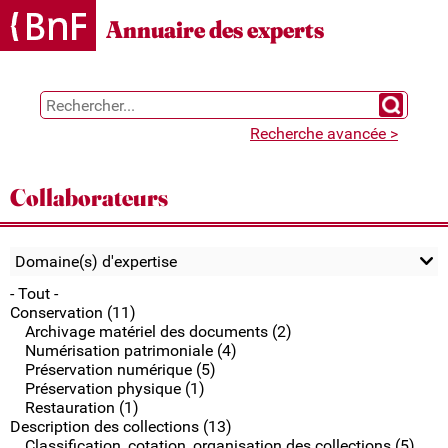
Gestion des cookies
Annuaire des experts
Chercher 
Recherche avancée >
Collaborateurs
Domaine(s) d'expertise
- Tout -
Conservation (11)
Archivage matériel des documents (2)
Numérisation patrimoniale (4)
Préservation numérique (5)
Préservation physique (1)
Restauration (1)
Description des collections (13)
Classification, cotation, organisation des collections (5)