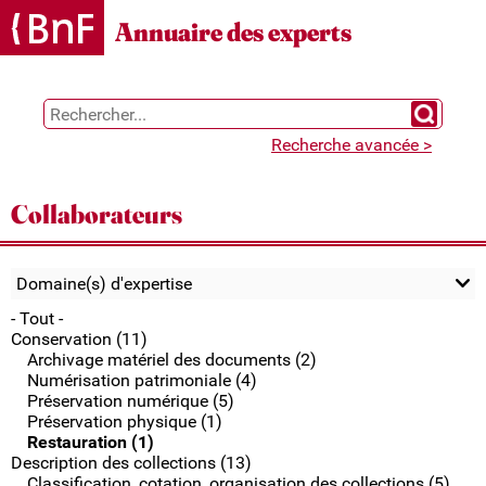
Gestion des cookies
Annuaire des experts
Chercher 
Recherche avancée >
Collaborateurs
Domaine(s) d'expertise
- Tout -
Conservation (11)
Archivage matériel des documents (2)
Numérisation patrimoniale (4)
Préservation numérique (5)
Préservation physique (1)
Restauration (1)
Description des collections (13)
Classification, cotation, organisation des collections (5)