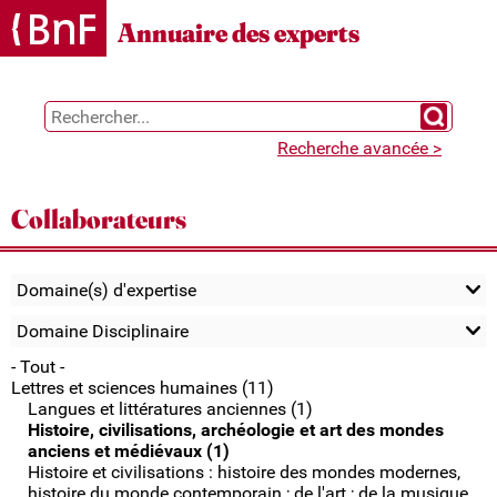
Gestion des cookies
Annuaire des experts
Chercher 
Recherche avancée >
Collaborateurs
Domaine(s) d'expertise
Domaine Disciplinaire
- Tout -
Lettres et sciences humaines (11)
Langues et littératures anciennes (1)
Histoire, civilisations, archéologie et art des mondes
anciens et médiévaux (1)
Histoire et civilisations : histoire des mondes modernes,
histoire du monde contemporain ; de l'art ; de la musique