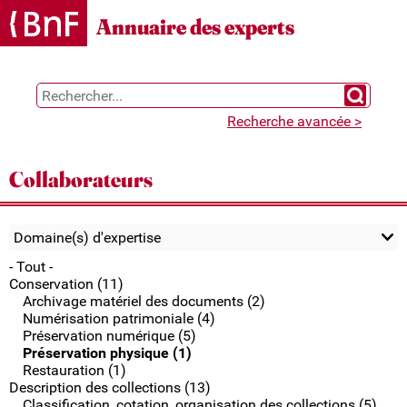
Gestion des cookies
Annuaire des experts
Chercher 
Recherche avancée >
Collaborateurs
Domaine(s) d'expertise
- Tout -
Conservation (11)
Archivage matériel des documents (2)
Numérisation patrimoniale (4)
Préservation numérique (5)
Préservation physique (1)
Restauration (1)
Description des collections (13)
Classification, cotation, organisation des collections (5)