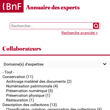
Gestion des cookies
Annuaire des experts
Chercher 
Recherche avancée >
Collaborateurs
Domaine(s) d'expertise
- Tout -
Conservation (11)
Archivage matériel des documents (2)
Numérisation patrimoniale (4)
Préservation numérique (5)
Préservation physique (1)
Restauration (1)
Description des collections (13)
Classification, cotation, organisation des collections (5)