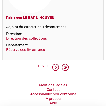
Fabienne LE BARS-NGUYEN
Adjoint du directeur du département
Direction:
Direction des collections
Département:
Réserve des livres rares
Pagination
Page
Page
Page
Page suivante
Dernière page
1
2
3
Pied
Mentions légales
Contact
de
Accessibilité: non conforme
page
A propos
Aide