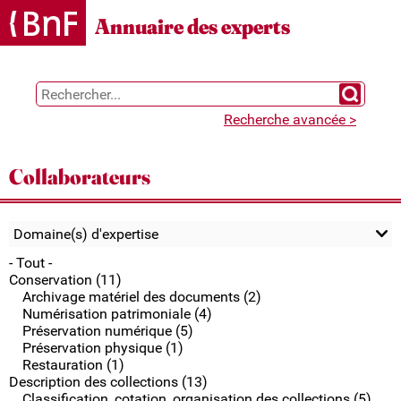
Gestion des cookies
Annuaire des experts
Chercher 
Recherche avancée >
Collaborateurs
Domaine(s) d'expertise
- Tout -
Conservation (11)
Archivage matériel des documents (2)
Numérisation patrimoniale (4)
Préservation numérique (5)
Préservation physique (1)
Restauration (1)
Description des collections (13)
Classification, cotation, organisation des collections (5)