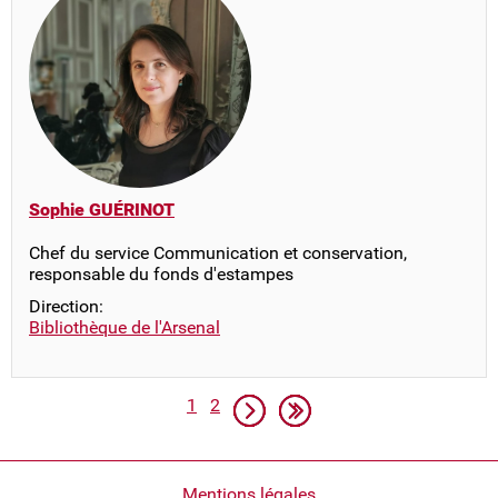
Sophie GUÉRINOT
Chef du service Communication et conservation,
responsable du fonds d'estampes
Direction:
Bibliothèque de l'Arsenal
Pagination
Page
Page
Page suivante
Dernière page
1
2
Pied
Mentions légales