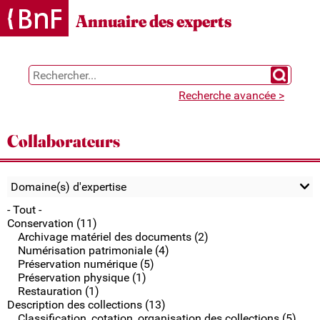
Gestion des cookies
Annuaire des experts
Chercher 
Recherche avancée >
Collaborateurs
Domaine(s) d'expertise
- Tout -
Conservation (11)
Archivage matériel des documents (2)
Numérisation patrimoniale (4)
Préservation numérique (5)
Préservation physique (1)
Restauration (1)
Description des collections (13)
Classification, cotation, organisation des collections (5)