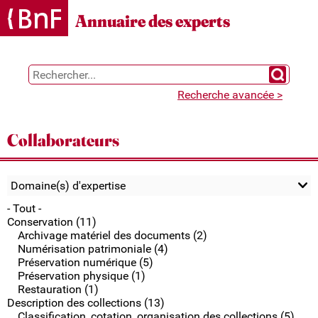
Gestion des cookies
Annuaire des experts
Chercher 
Recherche avancée >
Collaborateurs
Domaine(s) d'expertise
- Tout -
Conservation (11)
Archivage matériel des documents (2)
Numérisation patrimoniale (4)
Préservation numérique (5)
Préservation physique (1)
Restauration (1)
Description des collections (13)
Classification, cotation, organisation des collections (5)