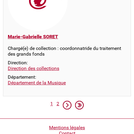
Marie-Gabrielle SORET
Chargé(e) de collection : coordonnatride du traitement
des grands fonds
Direction:
Direction des collections
Département:
Département de la Musique
Pagination
Page
Page
Page suivante
Dernière page
1
2
Pied
Mentions légales
Contact