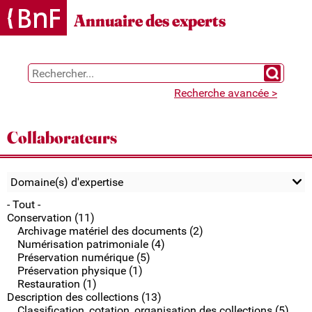
Gestion des cookies
Annuaire des experts
Chercher 
Recherche avancée >
Collaborateurs
Domaine(s) d'expertise
- Tout -
Conservation (11)
Archivage matériel des documents (2)
Numérisation patrimoniale (4)
Préservation numérique (5)
Préservation physique (1)
Restauration (1)
Description des collections (13)
Classification, cotation, organisation des collections (5)