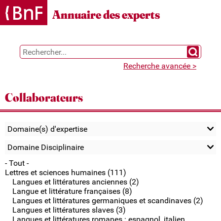
Gestion des cookies
Annuaire des experts
Chercher 
Recherche avancée >
Collaborateurs
Domaine(s) d'expertise
Domaine Disciplinaire
- Tout -
Lettres et sciences humaines (111)
Langues et littératures anciennes (2)
Langue et littérature françaises (8)
Langues et littératures germaniques et scandinaves (2)
Langues et littératures slaves (3)
Langues et littératures romanes : espagnol, italien,