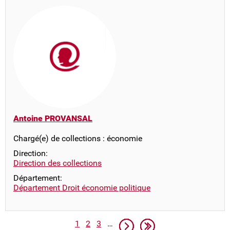
Antoine PROVANSAL
Chargé(e) de collections : économie
Direction:
Direction des collections
Département:
Département Droit économie politique
Pagination
Page
Page
Page
Page suivante
Dernière page
1
2
3
…