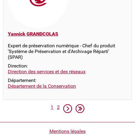
Yannick GRANDCOLAS
Expert de préservation numérique - Chef du produit
'Système de Préservation et d'Archivage Réparti'
(SPAR)
Direction:
Direction des services et des réseaux
Département:
Département de la Conservation
Pagination
Page
Page
Page suivante
Dernière page
1
2
Pied
Mentions légales