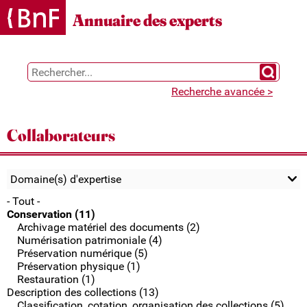
Gestion des cookies
Annuaire des experts
Chercher 
Recherche avancée >
Collaborateurs
Domaine(s) d'expertise
- Tout -
Conservation (11)
Archivage matériel des documents (2)
Numérisation patrimoniale (4)
Préservation numérique (5)
Préservation physique (1)
Restauration (1)
Description des collections (13)
Classification, cotation, organisation des collections (5)