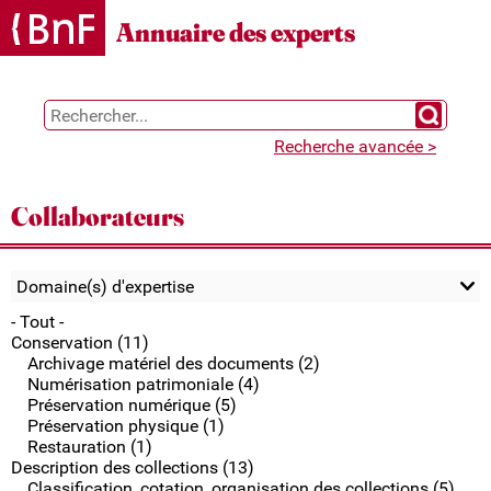
Gestion des cookies
Annuaire des experts
Chercher 
Recherche avancée >
Collaborateurs
Domaine(s) d'expertise
- Tout -
Conservation (11)
Archivage matériel des documents (2)
Numérisation patrimoniale (4)
Préservation numérique (5)
Préservation physique (1)
Restauration (1)
Description des collections (13)
Classification, cotation, organisation des collections (5)