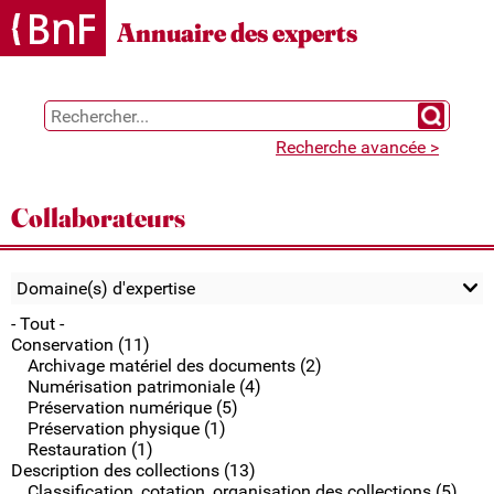
Gestion des cookies
Annuaire des experts
Chercher 
Recherche avancée >
Collaborateurs
Domaine(s) d'expertise
- Tout -
Conservation (11)
Archivage matériel des documents (2)
Numérisation patrimoniale (4)
Préservation numérique (5)
Préservation physique (1)
Restauration (1)
Description des collections (13)
Classification, cotation, organisation des collections (5)