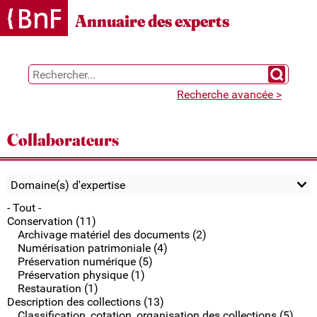
Gestion des cookies
Annuaire des experts
Chercher 
Recherche avancée >
Collaborateurs
Domaine(s) d'expertise
- Tout -
Conservation (11)
Archivage matériel des documents (2)
Numérisation patrimoniale (4)
Préservation numérique (5)
Préservation physique (1)
Restauration (1)
Description des collections (13)
Classification, cotation, organisation des collections (5)