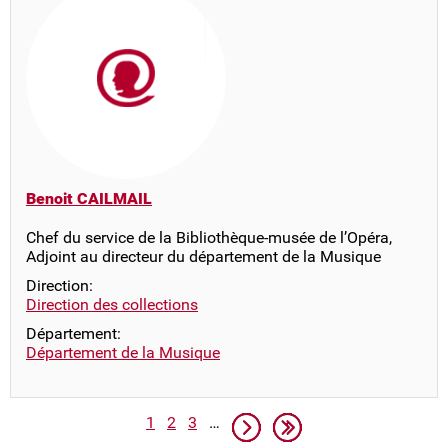
Benoit CAILMAIL
Chef du service de la Bibliothèque-musée de l’Opéra,
Adjoint au directeur du département de la Musique
Direction:
Direction des collections
Département:
Département de la Musique
Pagination
Page
Page
Page
Page suivante
Dernière page
1
2
3
…