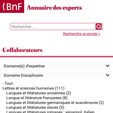
Gestion des cookies
Annuaire des experts
Chercher 
Recherche avancée >
Collaborateurs
Domaine(s) d'expertise
Domaine Disciplinaire
- Tout -
Lettres et sciences humaines (111)
Langues et littératures anciennes (2)
Langue et littérature françaises (8)
Langues et littératures germaniques et scandinaves (2)
Langues et littératures slaves (3)
Langues et littératures romanes : espagnol, italien,