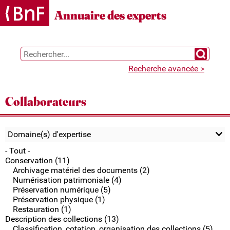
Gestion des cookies
Annuaire des experts
Chercher 
Recherche avancée >
Collaborateurs
Domaine(s) d'expertise
- Tout -
Conservation (11)
Archivage matériel des documents (2)
Numérisation patrimoniale (4)
Préservation numérique (5)
Préservation physique (1)
Restauration (1)
Description des collections (13)
Classification, cotation, organisation des collections (5)