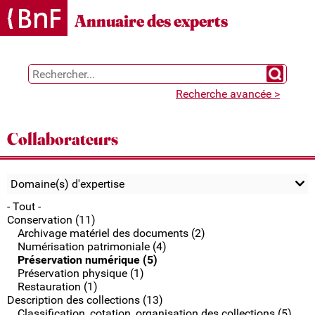
Gestion des cookies
Annuaire des experts
Chercher 
Recherche avancée >
Collaborateurs
Domaine(s) d'expertise
- Tout -
Conservation (11)
Archivage matériel des documents (2)
Numérisation patrimoniale (4)
Préservation numérique (5)
Préservation physique (1)
Restauration (1)
Description des collections (13)
Classification, cotation, organisation des collections (5)