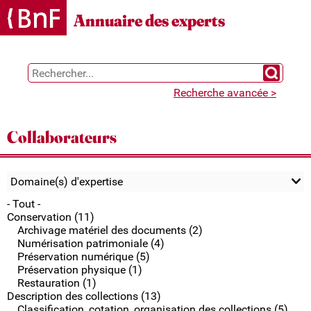
Gestion des cookies
Annuaire des experts
Chercher 
Recherche avancée >
Collaborateurs
Domaine(s) d'expertise
- Tout -
Conservation (11)
Archivage matériel des documents (2)
Numérisation patrimoniale (4)
Préservation numérique (5)
Préservation physique (1)
Restauration (1)
Description des collections (13)
Classification, cotation, organisation des collections (5)