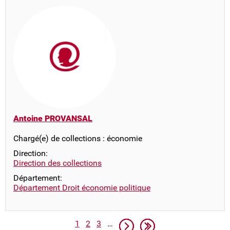
Antoine PROVANSAL
Chargé(e) de collections : économie
Direction:
Direction des collections
Département:
Département Droit économie politique
Pagination
Page
Page
Page
Page suivante
Dernière page
1
2
3
…