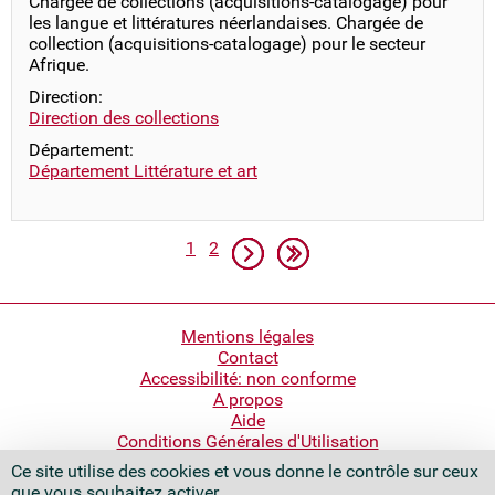
Chargée de collections (acquisitions-catalogage) pour
les langue et littératures néerlandaises. Chargée de
collection (acquisitions-catalogage) pour le secteur
Afrique.
Direction:
Direction des collections
Département:
Département Littérature et art
Pagination
Page
Page
Page suivante
Dernière page
1
2
Pied
Mentions légales
Contact
de
Accessibilité: non conforme
page
A propos
Aide
Conditions Générales d'Utilisation
Ce site utilise des cookies et vous donne le contrôle sur ceux
Bibliothèque nationale de France
que vous souhaitez activer