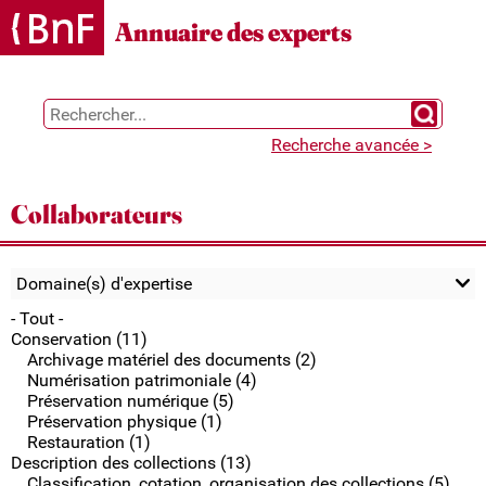
Gestion des cookies
Annuaire des experts
Chercher 
Recherche avancée >
Collaborateurs
Domaine(s) d'expertise
- Tout -
Conservation (11)
Archivage matériel des documents (2)
Numérisation patrimoniale (4)
Préservation numérique (5)
Préservation physique (1)
Restauration (1)
Description des collections (13)
Classification, cotation, organisation des collections (5)