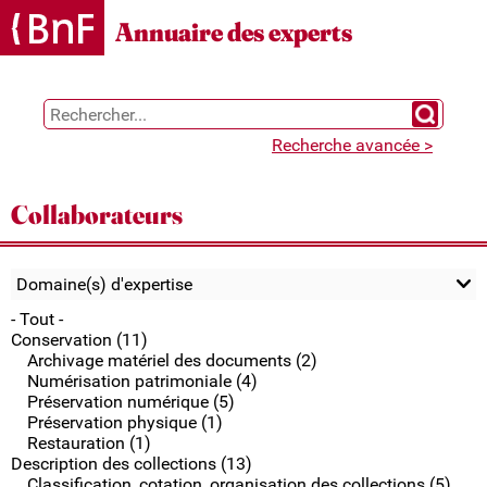
Gestion des cookies
Annuaire des experts
Chercher 
Recherche avancée >
Collaborateurs
Domaine(s) d'expertise
- Tout -
Conservation (11)
Archivage matériel des documents (2)
Numérisation patrimoniale (4)
Préservation numérique (5)
Préservation physique (1)
Restauration (1)
Description des collections (13)
Classification, cotation, organisation des collections (5)