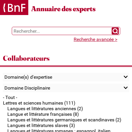
Gestion des cookies
Annuaire des experts
Chercher 
Recherche avancée >
Collaborateurs
Domaine(s) d'expertise
Domaine Disciplinaire
- Tout -
Lettres et sciences humaines (111)
Langues et littératures anciennes (2)
Langue et littérature françaises (8)
Langues et littératures germaniques et scandinaves (2)
Langues et littératures slaves (3)
Langues et littératures romanes : espagnol, italien,