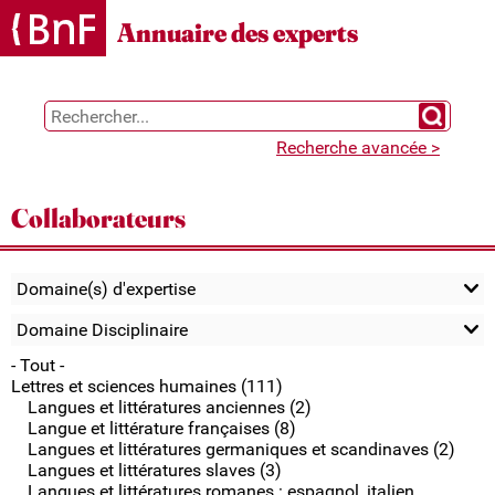
Gestion des cookies
Annuaire des experts
Chercher 
Recherche avancée >
Collaborateurs
Domaine(s) d'expertise
Domaine Disciplinaire
- Tout -
Lettres et sciences humaines (111)
Langues et littératures anciennes (2)
Langue et littérature françaises (8)
Langues et littératures germaniques et scandinaves (2)
Langues et littératures slaves (3)
Langues et littératures romanes : espagnol, italien,