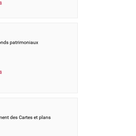
s
fonds patrimoniaux
s
ment des Cartes et plans