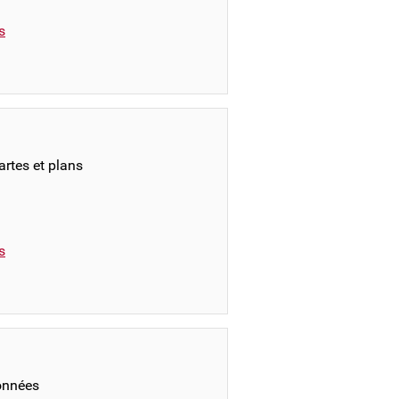
s
rtes et plans
s
onnées