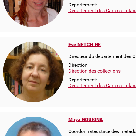
Département:
Département des Cartes et plan
Eve NETCHINE
Directeur du département des Ca
Direction:
Direction des collections
Département:
Département des Cartes et plan
Maya GOUBINA
Coordonnateur.trice des métad