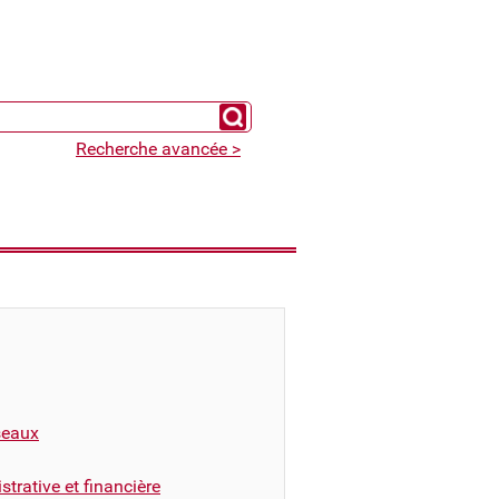
Chercher un expert
Recherche avancée >
éseaux
trative et financière