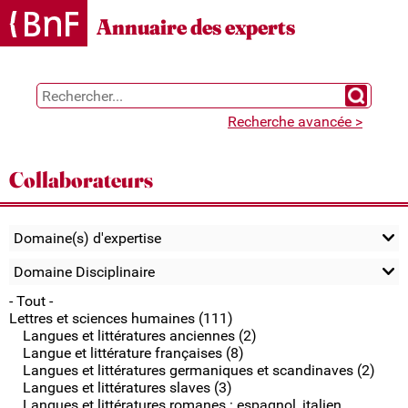
Gestion des cookies
Annuaire des experts
Chercher 
Recherche avancée >
Collaborateurs
Domaine(s) d'expertise
Domaine Disciplinaire
- Tout -
Lettres et sciences humaines (111)
Langues et littératures anciennes (2)
Langue et littérature françaises (8)
Langues et littératures germaniques et scandinaves (2)
Langues et littératures slaves (3)
Langues et littératures romanes : espagnol, italien,