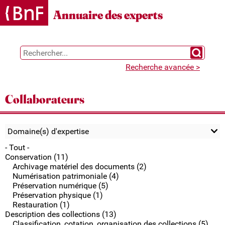
Gestion des cookies
Annuaire des experts
Chercher 
Recherche avancée >
Collaborateurs
Domaine(s) d'expertise
- Tout -
Conservation (11)
Archivage matériel des documents (2)
Numérisation patrimoniale (4)
Préservation numérique (5)
Préservation physique (1)
Restauration (1)
Description des collections (13)
Classification, cotation, organisation des collections (5)