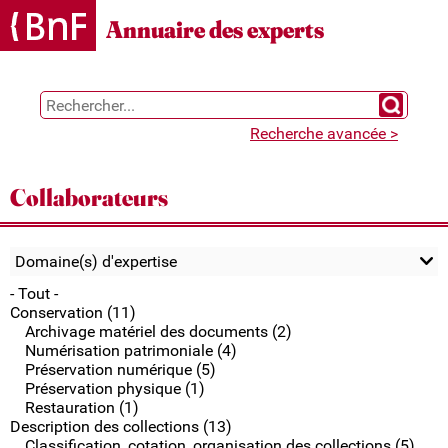
Gestion des cookies
Annuaire des experts
Chercher 
Recherche avancée >
Collaborateurs
Domaine(s) d'expertise
- Tout -
Conservation (11)
Archivage matériel des documents (2)
Numérisation patrimoniale (4)
Préservation numérique (5)
Préservation physique (1)
Restauration (1)
Description des collections (13)
Classification, cotation, organisation des collections (5)