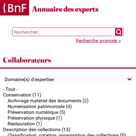
Gestion des cookies
Annuaire des experts
Chercher 
Recherche avancée >
Collaborateurs
Domaine(s) d'expertise
- Tout -
Conservation (11)
Archivage matériel des documents (2)
Numérisation patrimoniale (4)
Préservation numérique (5)
Préservation physique (1)
Restauration (1)
Description des collections (13)
Classification, cotation, organisation des collections (5)