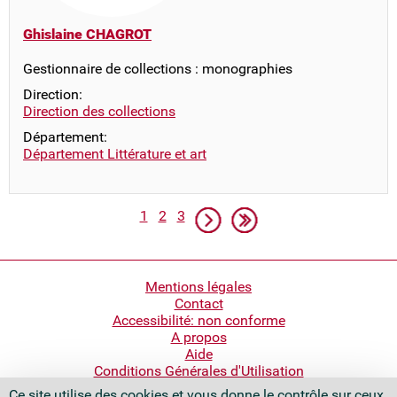
Ghislaine CHAGROT
Gestionnaire de collections : monographies
Direction:
Direction des collections
Département:
Département Littérature et art
Pagination
Page
Page
Page
Page suivante
Dernière page
1
2
3
Pied
Mentions légales
Contact
de
Accessibilité: non conforme
page
A propos
Aide
Conditions Générales d'Utilisation
Ce site utilise des cookies et vous donne le contrôle sur ceux